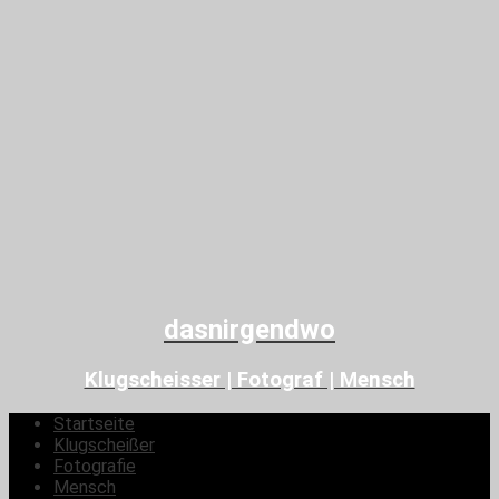
dasnirgendwo
Klugscheisser | Fotograf | Mensch
Startseite
Klugscheißer
Fotografie
Mensch