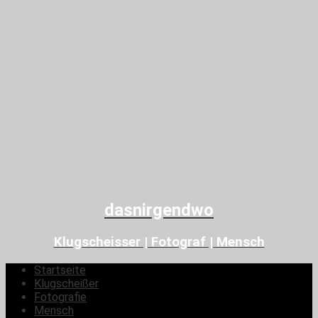
dasnirgendwo
Klugscheisser | Fotograf | Mensch
Startseite
Klugscheißer
Fotografie
Mensch