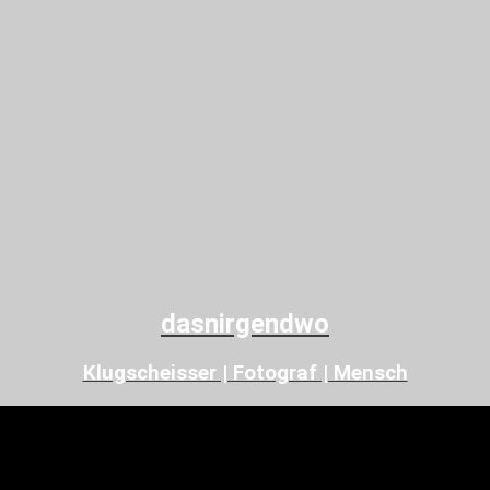
dasnirgendwo
Klugscheisser | Fotograf | Mensch